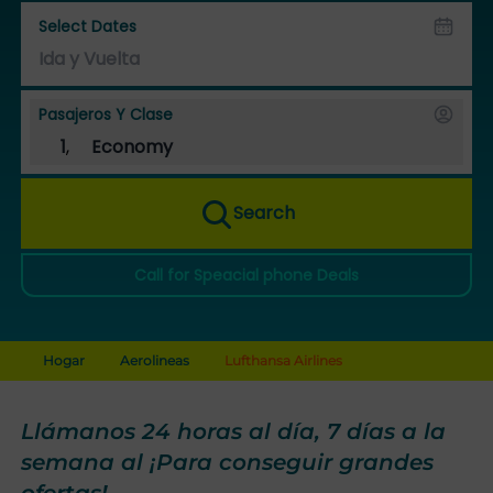
Select Dates
Pasajeros Y Clase
1
,
Economy
Search
Call for Speacial phone Deals
Hogar
Aerolineas
Lufthansa Airlines
Llámanos 24 horas al día, 7 días a la
semana al ¡Para conseguir grandes