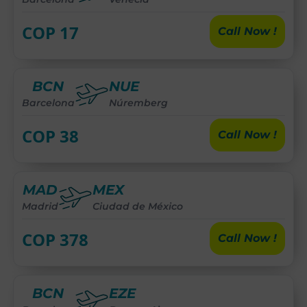
COP
17
Call Now !
BCN
NUE
Barcelona
Núremberg
COP
38
Call Now !
MAD
MEX
Madrid
Ciudad de México
COP
378
Call Now !
BCN
EZE