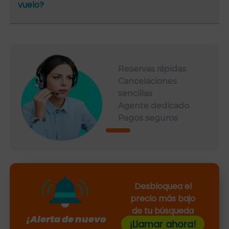
vuelo?
Reservas rápidas
Cancelaciones
sencillas
Agente dedicado
Pagos seguros
Desbloquea el
precio más bajo
de tu búsqueda
¡Alerta de nuevo
¡Llamar ahora!