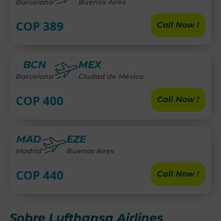
Barcelona
Buenos Aires
COP
389
Call Now !
BCN
MEX
Barcelona
Ciudad de México
COP
400
Call Now !
MAD
EZE
Madrid
Buenos Aires
COP
440
Call Now !
Sobre Lufthansa Airlines