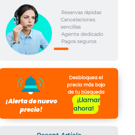
Reservas rápidas
Cancelaciones
sencillas
Agente dedicado
Pagos seguros
Desbloquea el
precio más bajo
de tu búsqueda
¡Llamar
¡Alerta de nuevo
ahora!
precio!