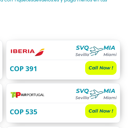
SVQ
MIA
Sevilla
Miami
COP
391
Call Now !
SVQ
MIA
Sevilla
Miami
COP
535
Call Now !