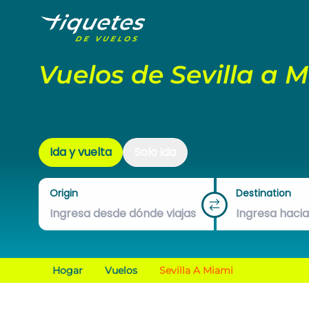
Vuelos de Sevilla a 
Ida y vuelta
Solo ida
Origin
Destination
Hogar
Vuelos
Sevilla A Miami