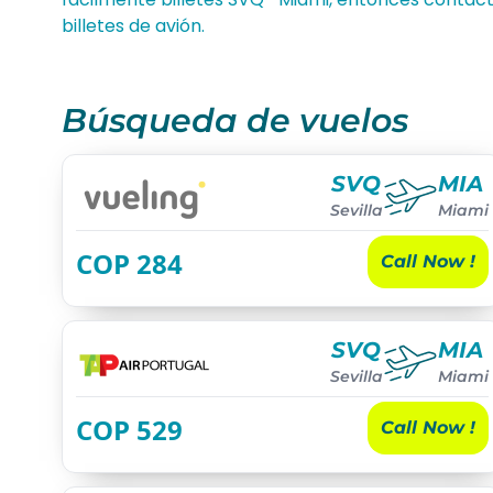
billetes de avión.
Búsqueda de vuelos
SVQ
MIA
Sevilla
Miami
COP
284
Call Now !
SVQ
MIA
Sevilla
Miami
COP
529
Call Now !