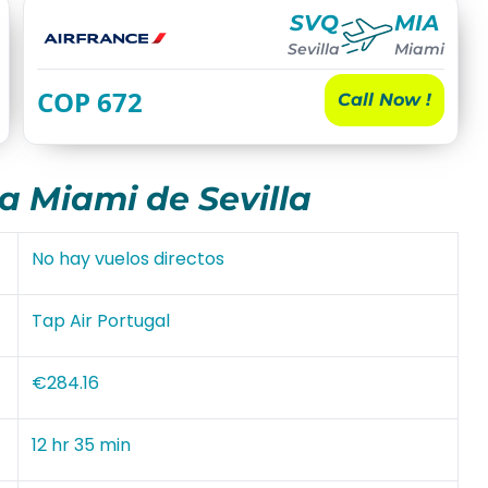
SVQ
MIA
Sevilla
Miami
COP
672
Call Now !
a Miami de Sevilla
No hay vuelos directos
Tap Air Portugal
€284.16
12 hr 35 min