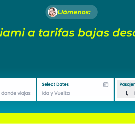
Llámenos:
Miami a tarifas bajas de
Select Dates
Pasajer
1
,