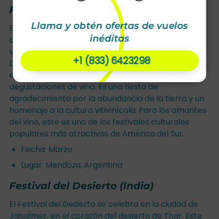
Festival de la Vendimia (Argentina)
Llama y obtén ofertas de vuelos
El Festival de la Vendimia en Mendoza, Argentina,
inéditas
celebra la cosecha de la uva y la producción de
vino, una de las principales industrias de la región.
+1 (833) 6423298
Durante este evento, se realizan desfiles,
espectáculos de danza, música en vivo y
degustaciones de vino. Es una fiesta de
agradecimiento por la abundancia de la tierra y un
homenaje a la cultura vitivinícola. Para los amantes
del vino, este es uno de los festivales culturales
populares más atractivos de América del Sur.
Fecha: Marzo
Lugar: Mendoza, Argentina
Festival del Desierto (India)
El Festival del Desierto se celebra en la ciudad de
Jaisalmer, en el corazón del desierto de Thar. Este