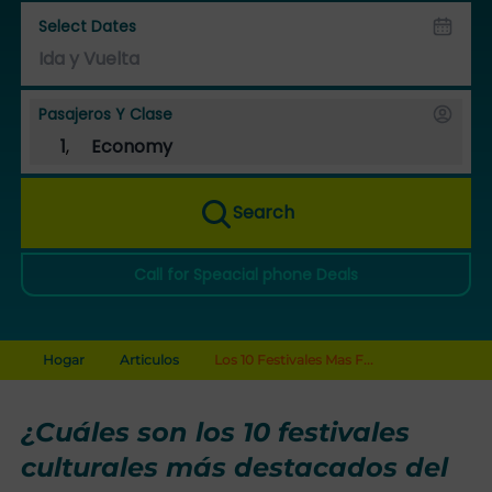
Select Dates
Pasajeros Y Clase
1
,
Economy
Search
Call for Speacial phone Deals
Hogar
Articulos
Los 10 Festivales Mas F...
¿Cuáles son los 10 festivales
culturales más destacados del