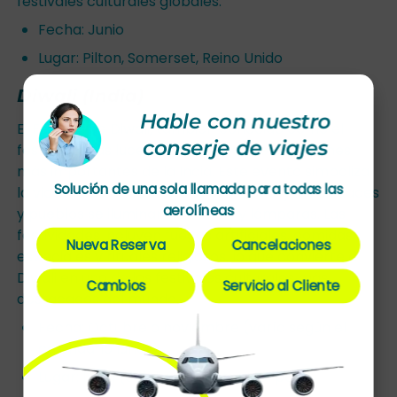
festivales culturales globales.
Fecha: Junio
Lugar: Pilton, Somerset, Reino Unido
Diwali (India)
Hable con nuestro
El Festival de Diwali, también conocido como el
conserje de viajes
festival de las luces, es una de las celebraciones
más importantes de la India. Este evento simboliza
Solución de una sola llamada para todas las
la victoria de la luz sobre la oscuridad, y las ciudades
aerolíneas
y pueblos se iluminan con velas y lámparas. Las
festividades incluyen fuegos artificiales, comidas
Nueva Reserva
Cancelaciones
especiales y rituales religiosos, lo que convierte a
Diwali en uno de los festivales culturales más
Cambios
Servicio al Cliente
destacados del mundo.
Fecha: Octubre o noviembre (varía según el
calendario lunar)
Lugar: India (celebrado en todo el país)