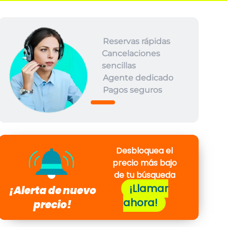
Reservas rápidas
Cancelaciones
sencillas
Agente dedicado
Pagos seguros
Desbloquea el
precio más bajo
de tu búsqueda
¡Llamar
¡Alerta de nuevo
ahora!
precio!