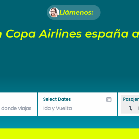
Llámenos:
 Copa Airlines españa a
Select Dates
Pasajer
1
,