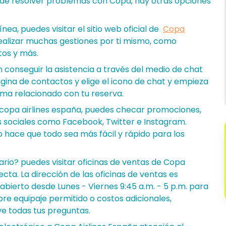
n de resolver problemas con Copa, hay otras opciones
línea, puedes visitar el sitio web oficial de
Copa
realizar muchas gestiones por ti mismo, como
tos y más.
 conseguir la asistencia a través del medio de chat
ágina de contactos y elige el icono de chat y empieza
ema relacionado con tu reserva.
o copa airlines españa, puedes checar promociones,
des sociales como Facebook, Twitter e Instagram.
o hace que todo sea más fácil y rápido para los
rario? puedes visitar oficinas de ventas de Copa
ecta. La dirección de las oficinas de ventas es
 abierto desde Lunes - Viernes 9:45 a.m. - 5 p.m. para
re equipaje permitido o costos adicionales,
e todas tus preguntas.