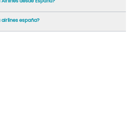
 Airlines desde España?
 airlines españa?