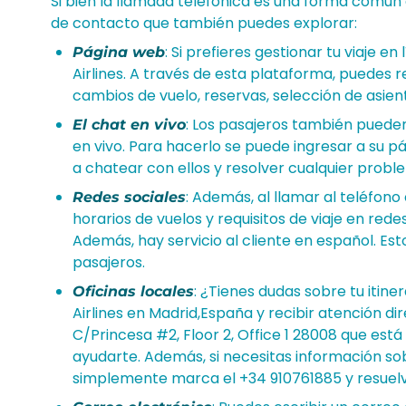
Si bien la llamada telefónica es una forma comú
de contacto que también puedes explorar:
: Si prefieres gestionar tu viaje en 
Página web
Airlines. A través de esta plataforma, puedes 
cambios de vuelo, reservas, selección de asien
: Los pasajeros también pueden
El chat en vivo
en vivo. Para hacerlo se puede ingresar a su p
a chatear con ellos y resolver cualquier probl
: Además, al llamar al teléfon
Redes sociales
horarios de vuelos y requisitos de viaje en re
Además, hay servicio al cliente en español. Est
pasajeros.
: ¿Tienes dudas sobre tu itine
Oficinas locales
Airlines en Madrid,España y recibir atención dir
C/Princesa #2, Floor 2, Office 1 28008 que está
ayudarte. Además, si necesitas información sob
simplemente marca el +34 910761885 y resuelv