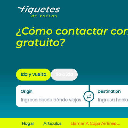
¿Cómo contactar con
gratuito?
Ida y vuelta
Solo ida
Origin
Destination
Hogar
Articulos
Llamar A Copa Airlines ...