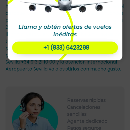
horarios de vuelos o cuanto antes deben estar en el
aeropuerto de Sevilla para tener su vuelo. Entonces
para los vuelos nacionales deben estar antes de 1 a
Llama y obtén ofertas de vuelos
2 horas de su vuelo. Para los vuelos internacionales
llegan al aeropuerto de Sevilla prior 2 a 4 horas del
inéditas
tiempo de la salida de su vuelo para eludir
+1 (833) 6423298
problemas. Si quieren saber más hablar
por teléfono atención al cliente Aeropuerto de
Sevilla +34 913 21 10 00 y la atención internacional
Aeropuerto Sevilla va a asistirlos con mucho gusto.
Reservas rápidas
Cancelaciones
sencillas
Agente dedicado
Pagos seguros