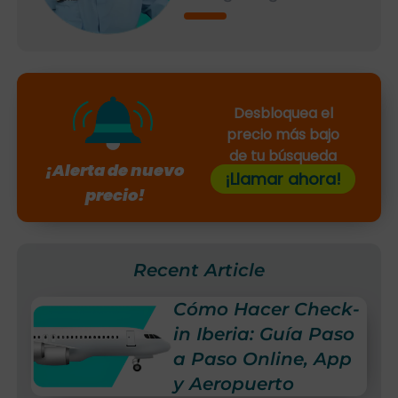
Desbloquea el
precio más bajo
de tu búsqueda
¡Alerta de nuevo
¡Llamar ahora!
precio!
Recent Article
Cómo Hacer Check-
in Iberia: Guía Paso
a Paso Online, App
y Aeropuerto