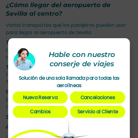
¿Cómo llegar del aeropuerto de
Sevilla al centro?
Varios transportes que los pasajeros pueden usar
para llegar al aeropuerto de Sevilla.
- Usar el taxi que pueden conseguir en el
Taxi
aeropuerto y fácilmente pueden llegar al centro
Hable con nuestro
del aeropuerto.
conserje de viajes
- Es la opción que tienen y a
Transporte público
través de pueden ir al centro del aeropuerto.
Solución de una sola llamada para todas las
También, no tienen que gastar mucho dinero.
aerolíneas
- Así mismo, si tienes tu propio coche o
Conducir
Nueva Reserva
Cancelaciones
puedes preguntar a tu amigo que te lleva hasta al
centro de aeropuerto de Sevilla.
Cambios
Servicio al Cliente
Si mi vuelo sale del aeropuerto de Sevilla,
¿con cuánta antelación debo llegar?
Los pasajeros que están confundidos sobre los