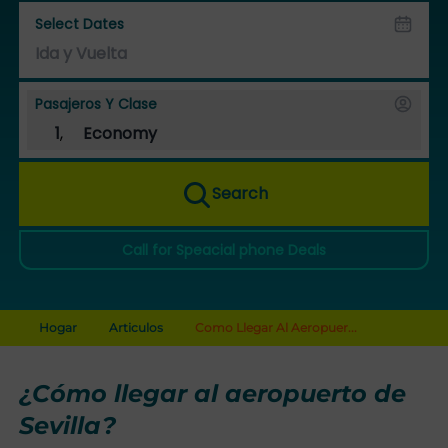
Select Dates
Pasajeros Y Clase
1
,
Economy
Search
Call for Speacial phone Deals
Hogar
Articulos
Como Llegar Al Aeropuer...
¿Cómo llegar al aeropuerto de
Sevilla?