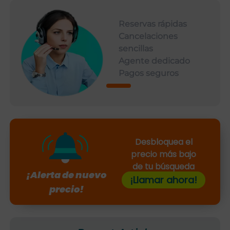
Reservas rápidas
Cancelaciones
sencillas
Agente dedicado
Pagos seguros
Desbloquea el
precio más bajo
de tu búsqueda
¡Alerta de nuevo
¡Llamar ahora!
precio!