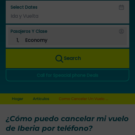
Select Dates
Pasajeros Y Clase
1
,
Economy
Search
Call for Speacial phone Deals
Hogar
Articulos
Como Cancelar Un Vuelo ...
¿Cómo puedo cancelar mi vuelo
de Iberia por teléfono?