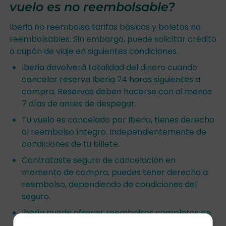
vuelo es no reembolsable?
Iberia no reembolsa tarifas básicas y boletos no
reembolsables. Sin embargo, puede solicitar crédito
o cupón de viaje en siguientes condiciones.
Iberia devolverá totalidad del dinero cuando
cancelar reserva Iberia 24 horas siguientes a
compra. Reservas deben hacerse con al menos
7 días de antes de despegar.
Tu vuelo es cancelado por Iberia, tienes derecho
al reembolso íntegro. Independientemente de
condiciones de tu billete.
Contrataste seguro de cancelación en
momento de compra, puedes tener derecho a
reembolso, dependiendo de condiciones del
seguro.
Iberia puede ofrecer reembolsos completos en
casos como enfermedad grave o fallecimiento