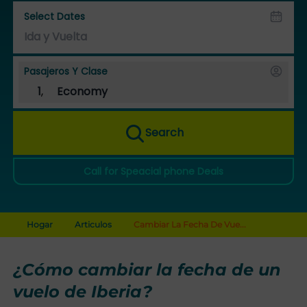
Select Dates
Pasajeros Y Clase
1
,
Economy
Search
Call for Speacial phone Deals
Hogar
Articulos
Cambiar La Fecha De Vue...
¿Cómo cambiar la fecha de un
vuelo de Iberia?