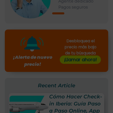
Agente dedicado
Pagos seguros
Desbloquea el
precio más bajo
de tu búsqueda
¡Alerta de nuevo
¡Llamar ahora!
precio!
Recent Article
Cómo Hacer Check-
in Iberia: Guía Paso
a Paso Online, App