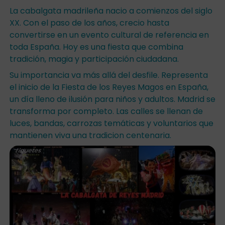
La cabalgata madrileña nacio a comienzos del siglo
XX. Con el paso de los años, crecio hasta
convertirse en un evento cultural de referencia en
toda España. Hoy es una fiesta que combina
tradición, magia y participación ciudadana.
Su importancia va más allá del desfile. Representa
el inicio de la Fiesta de los Reyes Magos en España,
un día lleno de ilusión para niños y adultos. Madrid se
transforma por completo. Las calles se llenan de
luces, bandas, carrozas temáticas y voluntarios que
mantienen viva una tradicion centenaria.