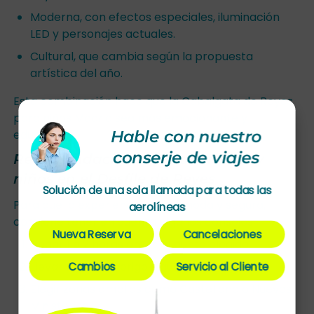
Moderna, con efectos especiales, iluminación
LED y personajes actuales.
Cultural, que cambia según la propuesta
artística del año.
Esta combinación hace que la Cabalgata de Reyes
para niños Madrid sea más emocionante y
Hable con nuestro
educativa.
conserje de viajes
Recomendaciones para familias y
niños en el Desfile de Reyes
Solución de una sola llamada para todas las
Para que la experiencia sea cómoda y segura,
aerolíneas
conviene tener en cuenta algunos consejos:
Nueva Reserva
Cancelaciones
Llegar 1 o 2 horas antes al punto elegido.
Llevar ropa de abrigo y guantes.
Cambios
Servicio al Cliente
Elegir zonas amplias como Castellana o Nuevos
Ministerios.