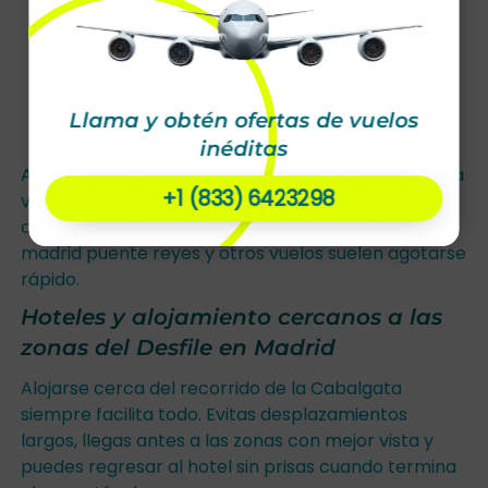
Evitar los bordes de la calzada para mayor
seguridad.
Usar transporte público (metro o bus).
Preparar snacks, agua y baterías externas.
Llama y obtén ofertas de vuelos
inéditas
Además, si viajas desde el extranjero con niños para
+1 (833) 6423298
vivir esta experiencia, es recomendable reservar
con tiempo. En estas fechas, los tiquetes bogota
madrid puente reyes y otros vuelos suelen agotarse
rápido.
Hoteles y alojamiento cercanos a las
zonas del Desfile en Madrid
Alojarse cerca del recorrido de la Cabalgata
siempre facilita todo. Evitas desplazamientos
largos, llegas antes a las zonas con mejor vista y
puedes regresar al hotel sin prisas cuando termina