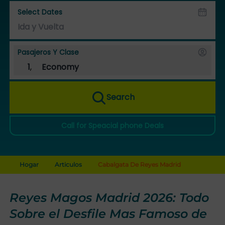
Select Dates
Pasajeros Y Clase
1
,
Economy
Search
Call for Speacial phone Deals
Hogar
Articulos
Cabalgata De Reyes Madrid
Reyes Magos Madrid 2026: Todo
Sobre el Desfile Mas Famoso de